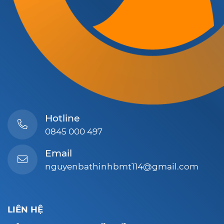
Hotline
0845 000 497
Email
nguyenbathinhbmt114@gmail.com
LIÊN HỆ