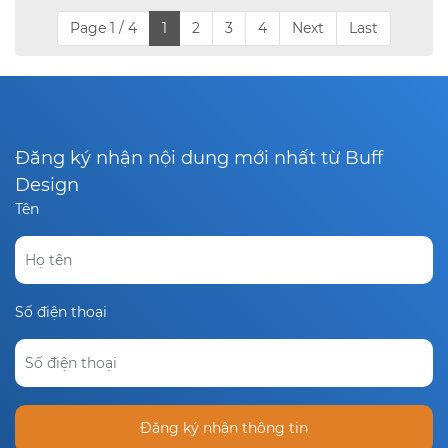
Page 1 / 4
1
2
3
4
Next
Last
Đăng ký nhận nội dung mới nhất từ Buff
Design
Tên
Số điện thoại