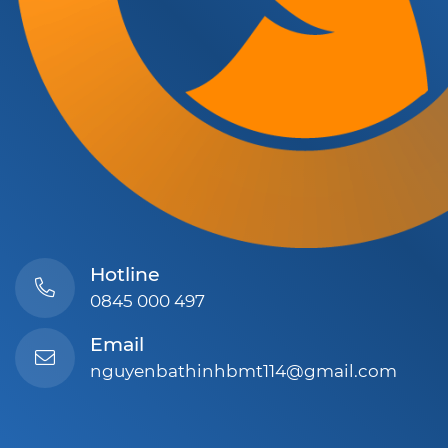
Hotline
0845 000 497
Email
nguyenbathinhbmt114@gmail.com