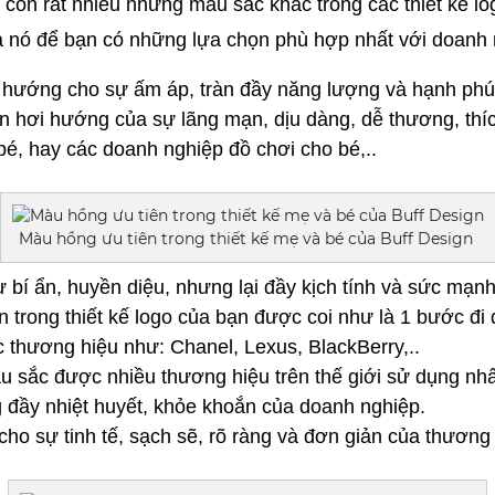
 còn rất nhiều những màu sắc khác trong các thiết kế log
ủa nó để bạn có những lựa chọn phù hợp nhất với doanh 
hướng cho sự ấm áp, tràn đầy năng lượng và hạnh ph
 hơi hướng của sự lãng mạn, dịu dàng, dễ thương, thí
é, hay các doanh nghiệp đồ chơi cho bé,..
Màu hồng ưu tiên trong thiết kế mẹ và bé của Buff Design
bí ẩn, huyền diệu, nhưng lại đầy kịch tính và sức mạnh, 
n trong thiết kế logo của bạn được coi như là 1 bước đi 
ác thương hiệu như: Chanel, Lexus, BlackBerry,..
 sắc được nhiều thương hiệu trên thế giới sử dụng nhất
 đầy nhiệt huyết, khỏe khoắn của doanh nghiệp.
cho sự tinh tế, sạch sẽ, rõ ràng và đơn giản của thương 