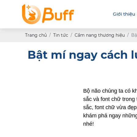
Giới thiệu
Trang chủ
Tin tức
Cẩm nang thương hiệu
Bậ
Bật mí ngay cách l
Bộ não chúng ta có khả
sắc và font chữ trong
sắc, font chữ vừa đẹp
khám phá ngay những 
nhé! 