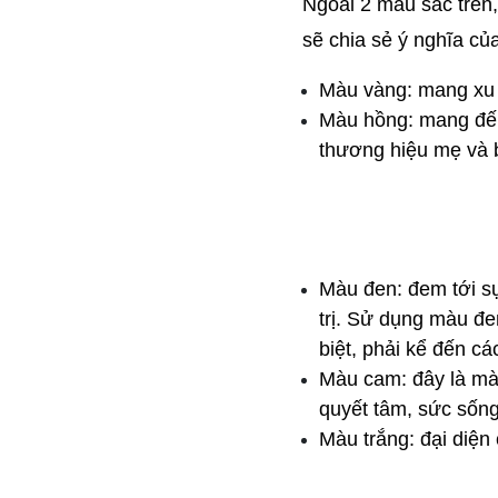
Ngoài 2 màu sắc trên,
sẽ chia sẻ ý nghĩa c
Màu vàng: mang xu 
Màu hồng: mang đến
thương hiệu mẹ và b
Màu đen: đem tới sự 
trị. Sử dụng màu đe
biệt, phải kể đến c
Màu cam: đây là màu
quyết tâm, sức sống
Màu trắng: đại diện 