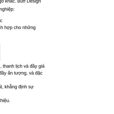
o khác. Buff Design 
nghiệp:
úc
ch hợp cho những 
thanh lịch và đầy giá 
đầy ấn tượng, và đặc 
, khẳng định sự 
hiệu.