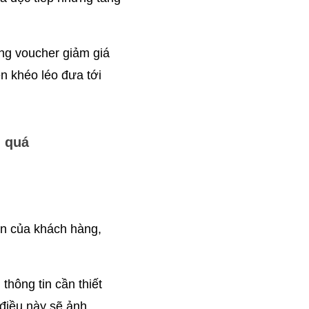
ng voucher giảm giá 
 khéo léo đưa tới 
i quá
 của khách hàng, 
hông tin cần thiết 
iều này sẽ ảnh 