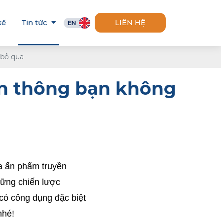
kế
Tin tức
LIÊN HỆ
 bỏ qua
ền thông bạn không
a ấn phẩm truyền 
ững chiến lược 
có công dụng đặc biệt 
nhé! 