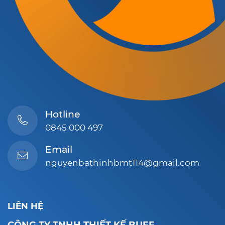
Hotline
0845 000 497
Email
nguyenbathinhbmt114@gmail.com
LIÊN HỆ