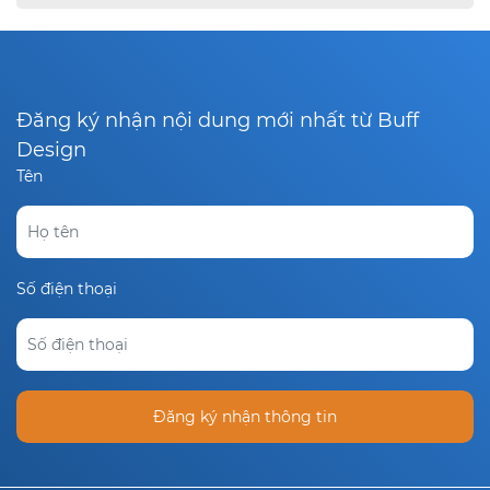
Đăng ký nhận nội dung mới nhất từ Buff
Design
Tên
Số điện thoại