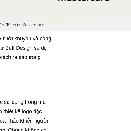
én đổi của Mastercard
in lời khuyên và cộng 
ư Buff Design sẽ dự 
ách ra sao trong 
 sử dụng trong mọi 
thiết kế logo độc 
oàn hảo khiến người 
ogo. Chúng không chỉ 